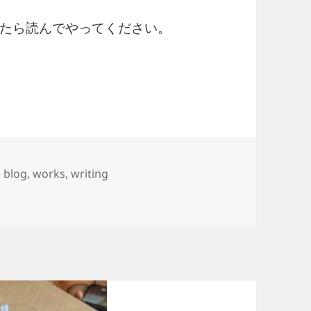
たら読んでやってください。
タ
blog
,
works
,
writing
グ