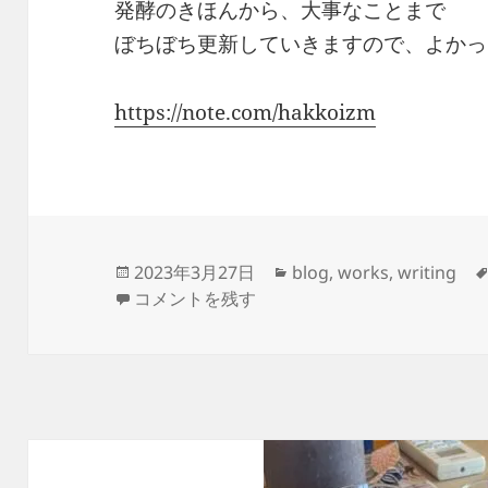
発酵のきほんから、大事なことまで
ぼちぼち更新していきますので、よかっ
https://note.com/hakkoizm
投
カ
2023年3月27日
blog
,
works
,
writing
稿
note はじめました に
テ
コメントを残す
日:
ゴ
リ
ー