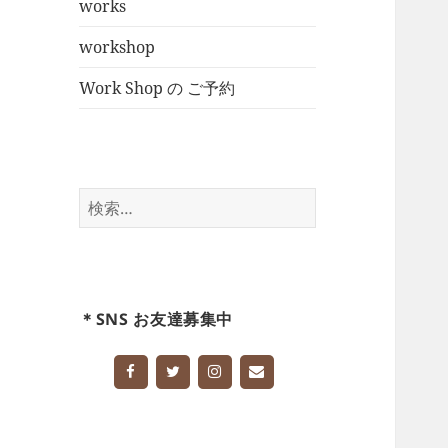
メ
works
ニ
workshop
ュ
ー
Work Shop の ご予約
を
展
開
検
索:
＊SNS お友達募集中