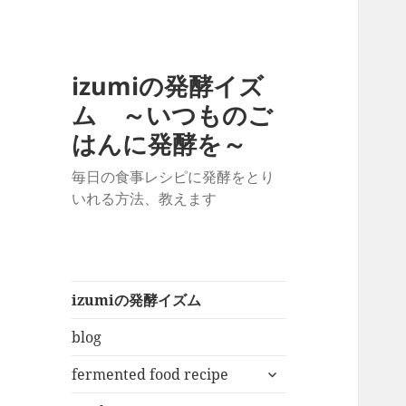
izumiの発酵イズ
ム ～いつものご
はんに発酵を～
毎日の食事レシピに発酵をとり
いれる方法、教えます
izumiの発酵イズム
blog
サ
fermented food recipe
ブ